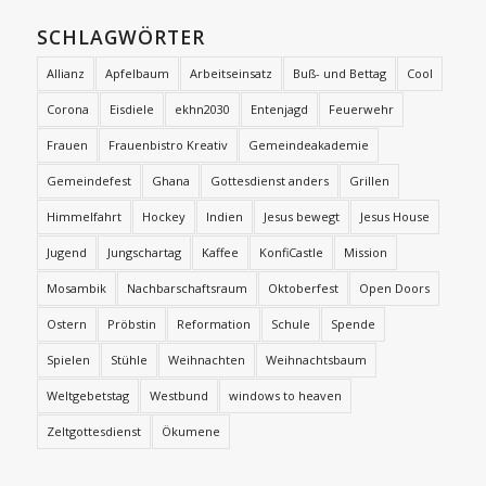
SCHLAGWÖRTER
Allianz
Apfelbaum
Arbeitseinsatz
Buß- und Bettag
Cool
Corona
Eisdiele
ekhn2030
Entenjagd
Feuerwehr
Frauen
Frauenbistro Kreativ
Gemeindeakademie
Gemeindefest
Ghana
Gottesdienst anders
Grillen
Himmelfahrt
Hockey
Indien
Jesus bewegt
Jesus House
Jugend
Jungschartag
Kaffee
KonfiCastle
Mission
Mosambik
Nachbarschaftsraum
Oktoberfest
Open Doors
Ostern
Pröbstin
Reformation
Schule
Spende
Spielen
Stühle
Weihnachten
Weihnachtsbaum
Weltgebetstag
Westbund
windows to heaven
Zeltgottesdienst
Ökumene