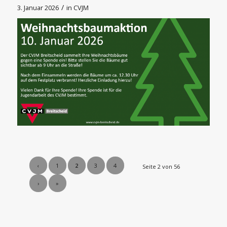
/
3. Januar 2026
in
CVJM
‹
1
2
3
4
Seite 2 von 56
›
»