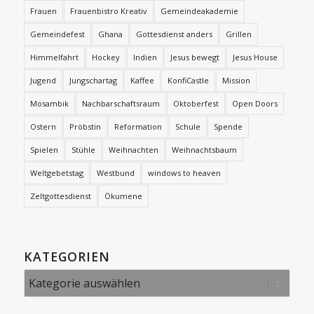
Frauen
Frauenbistro Kreativ
Gemeindeakademie
Gemeindefest
Ghana
Gottesdienst anders
Grillen
Himmelfahrt
Hockey
Indien
Jesus bewegt
Jesus House
Jugend
Jungschartag
Kaffee
KonfiCastle
Mission
Mosambik
Nachbarschaftsraum
Oktoberfest
Open Doors
Ostern
Pröbstin
Reformation
Schule
Spende
Spielen
Stühle
Weihnachten
Weihnachtsbaum
Weltgebetstag
Westbund
windows to heaven
Zeltgottesdienst
Ökumene
KATEGORIEN
Kategorien