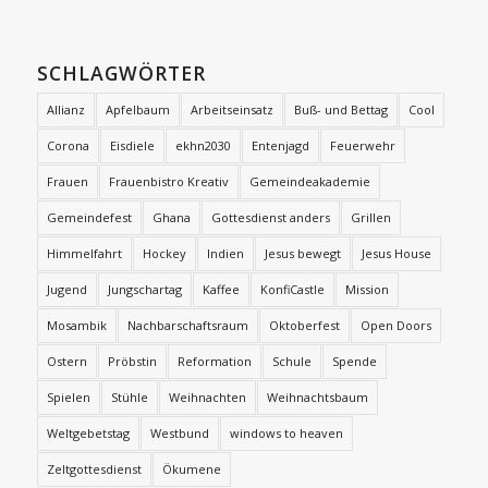
SCHLAGWÖRTER
Allianz
Apfelbaum
Arbeitseinsatz
Buß- und Bettag
Cool
Corona
Eisdiele
ekhn2030
Entenjagd
Feuerwehr
Frauen
Frauenbistro Kreativ
Gemeindeakademie
Gemeindefest
Ghana
Gottesdienst anders
Grillen
Himmelfahrt
Hockey
Indien
Jesus bewegt
Jesus House
Jugend
Jungschartag
Kaffee
KonfiCastle
Mission
Mosambik
Nachbarschaftsraum
Oktoberfest
Open Doors
Ostern
Pröbstin
Reformation
Schule
Spende
Spielen
Stühle
Weihnachten
Weihnachtsbaum
Weltgebetstag
Westbund
windows to heaven
Zeltgottesdienst
Ökumene