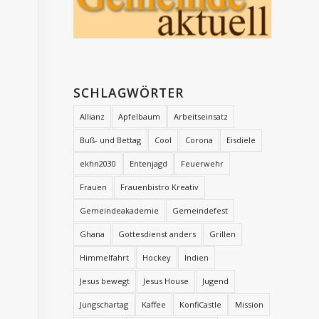
SCHLAGWÖRTER
Allianz
Apfelbaum
Arbeitseinsatz
Buß- und Bettag
Cool
Corona
Eisdiele
ekhn2030
Entenjagd
Feuerwehr
Frauen
Frauenbistro Kreativ
Gemeindeakademie
Gemeindefest
Ghana
Gottesdienst anders
Grillen
Himmelfahrt
Hockey
Indien
Jesus bewegt
Jesus House
Jugend
Jungschartag
Kaffee
KonfiCastle
Mission