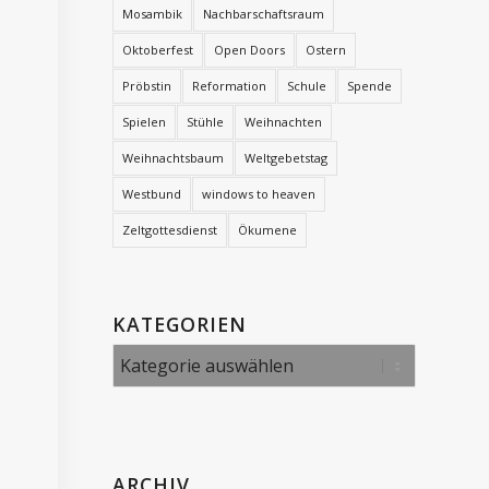
Mosambik
Nachbarschaftsraum
Oktoberfest
Open Doors
Ostern
Pröbstin
Reformation
Schule
Spende
Spielen
Stühle
Weihnachten
Weihnachtsbaum
Weltgebetstag
Westbund
windows to heaven
Zeltgottesdienst
Ökumene
KATEGORIEN
Kategorien
ARCHIV