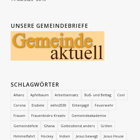
UNSERE GEMEINDEBRIEFE
SCHLAGWÖRTER
Allianz
Apfelbaum
Arbeitseinsatz
Buß- und Bettag
Cool
Corona
Eisdiele
ekhn2030
Entenjagd
Feuerwehr
Frauen
Frauenbistro Kreativ
Gemeindeakademie
Gemeindefest
Ghana
Gottesdienst anders
Grillen
Himmelfahrt
Hockey
Indien
Jesus bewegt
Jesus House