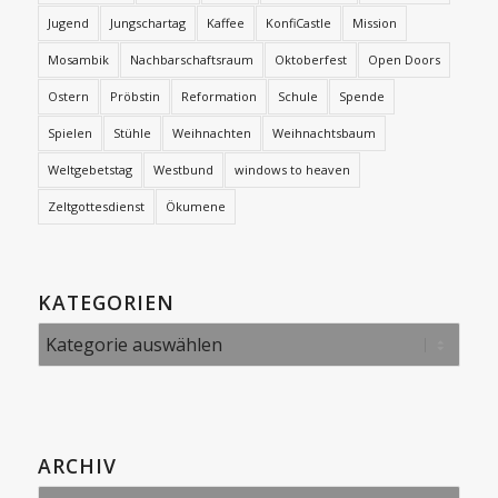
Jugend
Jungschartag
Kaffee
KonfiCastle
Mission
Mosambik
Nachbarschaftsraum
Oktoberfest
Open Doors
Ostern
Pröbstin
Reformation
Schule
Spende
Spielen
Stühle
Weihnachten
Weihnachtsbaum
Weltgebetstag
Westbund
windows to heaven
Zeltgottesdienst
Ökumene
KATEGORIEN
Kategorien
ARCHIV