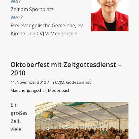
Wo?
Zelt am Sportplatz
Wer?
Frei evangelische Gemeinde, ev.
Kirche und CVJM Medenbach
Oktoberfest mit Zeltgottesdienst –
2010
/
11. November 2010
in
CVJM
,
Gottesdienst
,
Mädchenjungschar
,
Medenbach
Ein
großes
Zelt,
viele