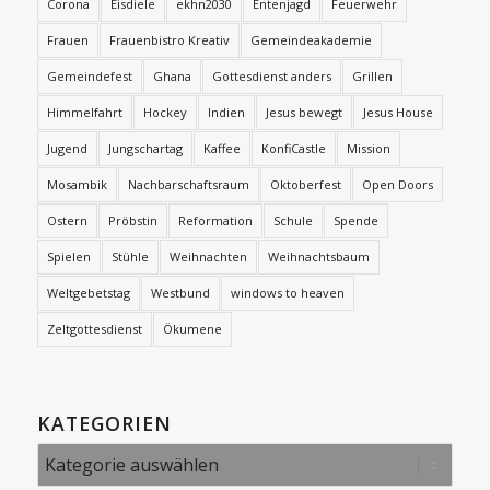
Corona
Eisdiele
ekhn2030
Entenjagd
Feuerwehr
Frauen
Frauenbistro Kreativ
Gemeindeakademie
Gemeindefest
Ghana
Gottesdienst anders
Grillen
Himmelfahrt
Hockey
Indien
Jesus bewegt
Jesus House
Jugend
Jungschartag
Kaffee
KonfiCastle
Mission
Mosambik
Nachbarschaftsraum
Oktoberfest
Open Doors
Ostern
Pröbstin
Reformation
Schule
Spende
Spielen
Stühle
Weihnachten
Weihnachtsbaum
Weltgebetstag
Westbund
windows to heaven
Zeltgottesdienst
Ökumene
KATEGORIEN
Kategorien