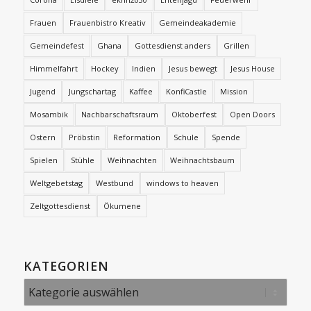
Frauen
Frauenbistro Kreativ
Gemeindeakademie
Gemeindefest
Ghana
Gottesdienst anders
Grillen
Himmelfahrt
Hockey
Indien
Jesus bewegt
Jesus House
Jugend
Jungschartag
Kaffee
KonfiCastle
Mission
Mosambik
Nachbarschaftsraum
Oktoberfest
Open Doors
Ostern
Pröbstin
Reformation
Schule
Spende
Spielen
Stühle
Weihnachten
Weihnachtsbaum
Weltgebetstag
Westbund
windows to heaven
Zeltgottesdienst
Ökumene
KATEGORIEN
Kategorien