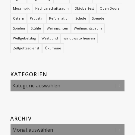
Mosambik
Nachbarschaftsraum
Oktoberfest
Open Doors
Ostern
Pröbstin
Reformation
Schule
Spende
Spielen
Stühle
Weihnachten
Weihnachtsbaum
Weltgebetstag
Westbund
windows to heaven
Zeltgottesdienst
Ökumene
KATEGORIEN
Kategorien
ARCHIV