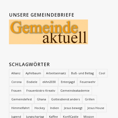
UNSERE GEMEINDEBRIEFE
SCHLAGWÖRTER
Allianz
Apfelbaum
Arbeitseinsatz
Buß- und Bettag
Cool
Corona
Eisdiele
ekhn2030
Entenjagd
Feuerwehr
Frauen
Frauenbistro Kreativ
Gemeindeakademie
Gemeindefest
Ghana
Gottesdienst anders
Grillen
Himmelfahrt
Hockey
Indien
Jesus bewegt
Jesus House
Jugend
Jungschartag
Kaffee
KonfiCastle
Mission