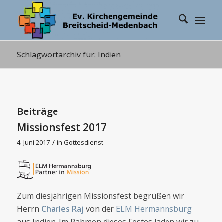
Schlagwortarchiv für: Indien
Beiträge
Missionsfest 2017
/
4. Juni 2017
in
Gottesdienst
Zum diesjährigen Missionsfest begrüßen wir
Herrn
Charles Raj
von der
ELM Hermannsburg
aus Indien. Im Rahmen dieses Festes laden wir zu