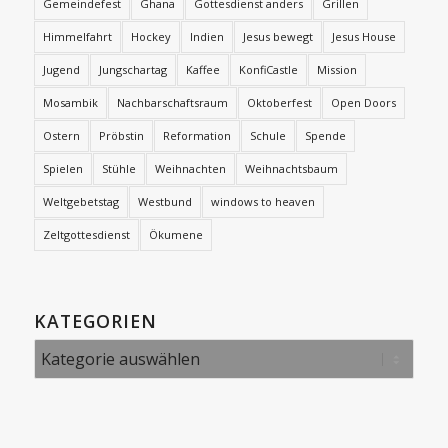
Gemeindefest
Ghana
Gottesdienst anders
Grillen
Himmelfahrt
Hockey
Indien
Jesus bewegt
Jesus House
Jugend
Jungschartag
Kaffee
KonfiCastle
Mission
Mosambik
Nachbarschaftsraum
Oktoberfest
Open Doors
Ostern
Pröbstin
Reformation
Schule
Spende
Spielen
Stühle
Weihnachten
Weihnachtsbaum
Weltgebetstag
Westbund
windows to heaven
Zeltgottesdienst
Ökumene
KATEGORIEN
Kategorien