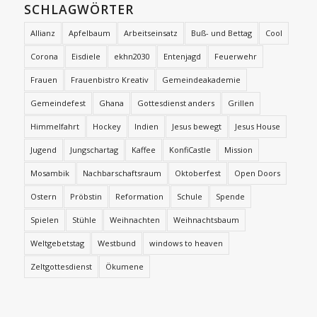
SCHLAGWÖRTER
Allianz
Apfelbaum
Arbeitseinsatz
Buß- und Bettag
Cool
Corona
Eisdiele
ekhn2030
Entenjagd
Feuerwehr
Frauen
Frauenbistro Kreativ
Gemeindeakademie
Gemeindefest
Ghana
Gottesdienst anders
Grillen
Himmelfahrt
Hockey
Indien
Jesus bewegt
Jesus House
Jugend
Jungschartag
Kaffee
KonfiCastle
Mission
Mosambik
Nachbarschaftsraum
Oktoberfest
Open Doors
Ostern
Pröbstin
Reformation
Schule
Spende
Spielen
Stühle
Weihnachten
Weihnachtsbaum
Weltgebetstag
Westbund
windows to heaven
Zeltgottesdienst
Ökumene