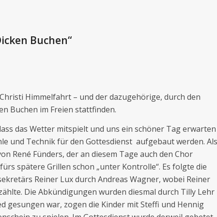
Dicken Buchen“
 Christi Himmelfahrt – und der dazugehörige, durch den
ken Buchen im Freien stattfinden.
 dass das Wetter mitspielt und uns ein schöner Tag erwarten
hle und Technik für den Gottesdienst aufgebaut werden. Al
von René Fünders, der an diesem Tage auch den Chor
fürs spätere Grillen schon „unter Kontrolle“. Es folgte die
ekretärs Reiner Lux durch Andreas Wagner, wobei Reiner
erzählte. Die Abkündigungen wurden diesmal durch Tilly Lehr
 gesungen war, zogen die Kinder mit Steffi und Hennig
nschein zu spielen. Im Gottesdienst wurde derweil gebetet