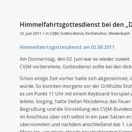
Himmelfahrtsgottesdienst bei den „
/
23. Juni 2011
in
CVJM
,
Gottesdienst
,
Kirchenchor
,
Medenbach
Himmelfahrtsgottesdienst am 02.06.2011
Am Donnerstag, den 02. Juni war es wieder soweit.
CVJM vorbereitete, Gottesdienst sollte bei den dic
Schon einige Zeit vorher hatte sich abgezeichnet,
würde. So konnten morgens vor der Grillhütte Stü
es um Punkt 11 Uhr mit einem Keyboard-Vorspiel 
leitete, losging, hatte Stefan Nicodemus das Feuer 
Begrüßung und die Vorstellung des CVJM-Bundess
im Anschluss über sich selbst in ein paar Sätzen 
übernommen und nachdem anschließend das 1. Lied
Moos los, um etwas abseits bei strahlendem Sonne