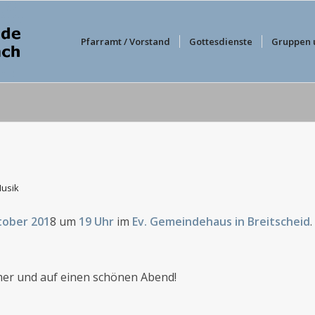
Pfarramt / Vorstand
Gottesdienste
Gruppen 
usik
tober 201
8 um
19 Uhr
im
Ev. Gemeindehaus in Breitscheid
.
hmer und auf einen schönen Abend!