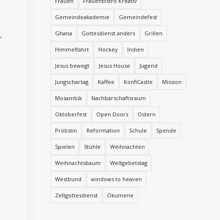
Frauen
Frauenbistro Kreativ
n
Gemeindeakademie
Gemeindefest
Ghana
Gottesdienst anders
Grillen
r
Himmelfahrt
Hockey
Indien
Jesus bewegt
Jesus House
Jugend
Jungschartag
Kaffee
KonfiCastle
Mission
Mosambik
Nachbarschaftsraum
Oktoberfest
Open Doors
Ostern
Pröbstin
Reformation
Schule
Spende
Spielen
Stühle
Weihnachten
Weihnachtsbaum
Weltgebetstag
Westbund
windows to heaven
Zeltgottesdienst
Ökumene