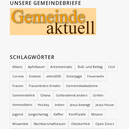
UNSERE GEMEINDEBRIEFE
SCHLAGWÖRTER
Allianz
Apfelbaum
Arbeitseinsatz
Buß- und Bettag
Cool
Corona
Eisdiele
ekhn2030
Entenjagd
Feuerwehr
Frauen
Frauenbistro Kreativ
Gemeindeakademie
Gemeindefest
Ghana
Gottesdienst anders
Grillen
Himmelfahrt
Hockey
Indien
Jesus bewegt
Jesus House
Jugend
Jungschartag
Kaffee
KonfiCastle
Mission
Mosambik
Nachbarschaftsraum
Oktoberfest
Open Doors