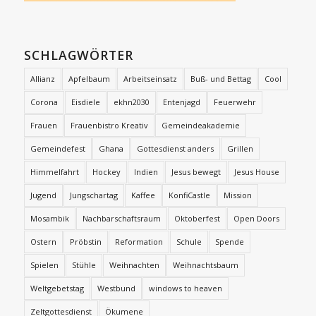
SCHLAGWÖRTER
Allianz
Apfelbaum
Arbeitseinsatz
Buß- und Bettag
Cool
Corona
Eisdiele
ekhn2030
Entenjagd
Feuerwehr
Frauen
Frauenbistro Kreativ
Gemeindeakademie
Gemeindefest
Ghana
Gottesdienst anders
Grillen
Himmelfahrt
Hockey
Indien
Jesus bewegt
Jesus House
Jugend
Jungschartag
Kaffee
KonfiCastle
Mission
Mosambik
Nachbarschaftsraum
Oktoberfest
Open Doors
Ostern
Pröbstin
Reformation
Schule
Spende
Spielen
Stühle
Weihnachten
Weihnachtsbaum
Weltgebetstag
Westbund
windows to heaven
Zeltgottesdienst
Ökumene