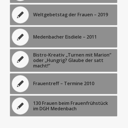
Weltgebetstag der Frauen – 2019
Medenbacher Eisdiele – 2011
Bistro-Kreativ „Turnen mit Marion“
oder „Hungrig? Glaube der satt
macht!“
Frauentreff – Termine 2010
130 Frauen beim Frauenfrühstück
im DGH Medenbach