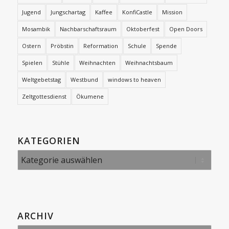
Jugend
Jungschartag
Kaffee
KonfiCastle
Mission
Mosambik
Nachbarschaftsraum
Oktoberfest
Open Doors
Ostern
Pröbstin
Reformation
Schule
Spende
Spielen
Stühle
Weihnachten
Weihnachtsbaum
Weltgebetstag
Westbund
windows to heaven
Zeltgottesdienst
Ökumene
KATEGORIEN
Kategorien
ARCHIV