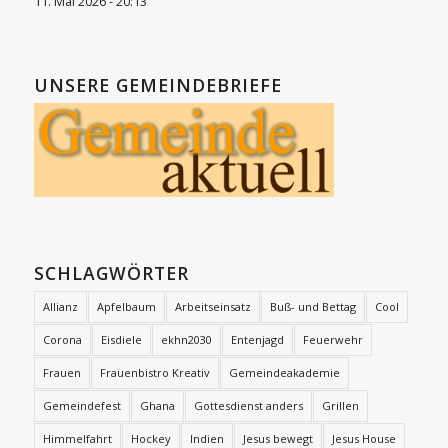
11. Mai 2026 - 20:13
UNSERE GEMEINDEBRIEFE
SCHLAGWÖRTER
Allianz
Apfelbaum
Arbeitseinsatz
Buß- und Bettag
Cool
Corona
Eisdiele
ekhn2030
Entenjagd
Feuerwehr
Frauen
Frauenbistro Kreativ
Gemeindeakademie
Gemeindefest
Ghana
Gottesdienst anders
Grillen
Himmelfahrt
Hockey
Indien
Jesus bewegt
Jesus House