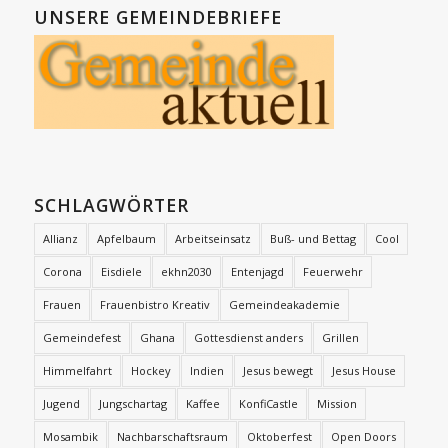
UNSERE GEMEINDEBRIEFE
SCHLAGWÖRTER
Allianz
Apfelbaum
Arbeitseinsatz
Buß- und Bettag
Cool
Corona
Eisdiele
ekhn2030
Entenjagd
Feuerwehr
Frauen
Frauenbistro Kreativ
Gemeindeakademie
Gemeindefest
Ghana
Gottesdienst anders
Grillen
Himmelfahrt
Hockey
Indien
Jesus bewegt
Jesus House
Jugend
Jungschartag
Kaffee
KonfiCastle
Mission
Mosambik
Nachbarschaftsraum
Oktoberfest
Open Doors