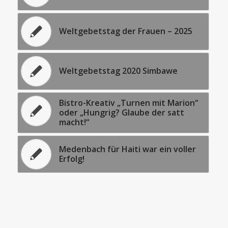
Weltgebetstag der Frauen – 2025
Weltgebetstag 2020 Simbawe
Bistro-Kreativ „Turnen mit Marion“
oder „Hungrig? Glaube der satt
macht!“
Medenbach für Haiti war ein voller
Erfolg!