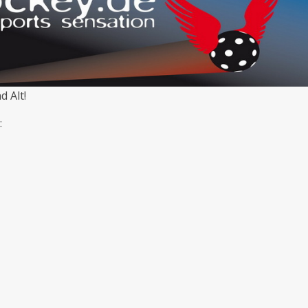
 Alt!
: