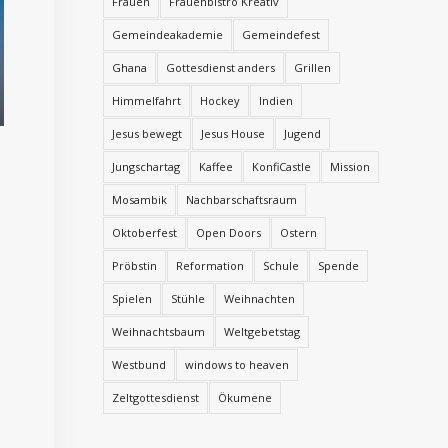
Frauen
Frauenbistro Kreativ
Gemeindeakademie
Gemeindefest
Ghana
Gottesdienst anders
Grillen
Himmelfahrt
Hockey
Indien
Jesus bewegt
Jesus House
Jugend
Jungschartag
Kaffee
KonfiCastle
Mission
Mosambik
Nachbarschaftsraum
Oktoberfest
Open Doors
Ostern
Pröbstin
Reformation
Schule
Spende
Spielen
Stühle
Weihnachten
Weihnachtsbaum
Weltgebetstag
Westbund
windows to heaven
Zeltgottesdienst
Ökumene