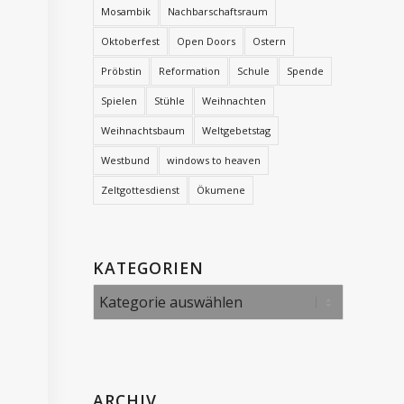
Mosambik
Nachbarschaftsraum
Oktoberfest
Open Doors
Ostern
Pröbstin
Reformation
Schule
Spende
Spielen
Stühle
Weihnachten
Weihnachtsbaum
Weltgebetstag
Westbund
windows to heaven
Zeltgottesdienst
Ökumene
KATEGORIEN
Kategorien
ARCHIV