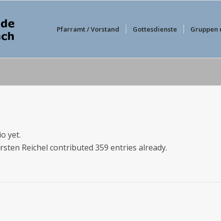
Pfarramt / Vorstand
Gottesdienste
Gruppen 
o yet.
rsten Reichel
contributed 359 entries already.