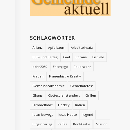
SCHLAGWÖRTER
Allianz
Apfelbaum
Arbeitseinsatz
Buß- und Bettag
Cool
Corona
Eisdiele
ekhn2030
Entenjagd
Feuerwehr
Frauen
Frauenbistro Kreativ
Gemeindeakademie
Gemeindefest
Ghana
Gottesdienst anders
Grillen
Himmelfahrt
Hockey
Indien
Jesus bewegt
Jesus House
Jugend
Jungschartag
Kaffee
KonfiCastle
Mission