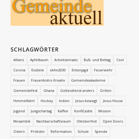
SCHLAGWÖRTER
Allianz
Apfelbaum
Arbeitseinsatz
Buß- und Bettag
Cool
Corona
Eisdiele
ekhn2030
Entenjagd
Feuerwehr
Frauen
Frauenbistro Kreativ
Gemeindeakademie
Gemeindefest
Ghana
Gottesdienst anders
Grillen
Himmelfahrt
Hockey
Indien
Jesus bewegt
Jesus House
Jugend
Jungschartag
Kaffee
KonfiCastle
Mission
Mosambik
Nachbarschaftsraum
Oktoberfest
Open Doors
Ostern
Pröbstin
Reformation
Schule
Spende