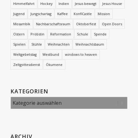
Himmelfahrt
Hockey
Indien
Jesus bewegt
Jesus House
Jugend
Jungschartag
Kaffee
KonfiCastle
Mission
Mosambik
Nachbarschaftsraum
Oktoberfest
Open Doors
Ostern
Pröbstin
Reformation
Schule
Spende
Spielen
Stühle
Weihnachten
Weihnachtsbaum
Weltgebetstag
Westbund
windows to heaven
Zeltgottesdienst
Ökumene
KATEGORIEN
Kategorien
ARCHIV