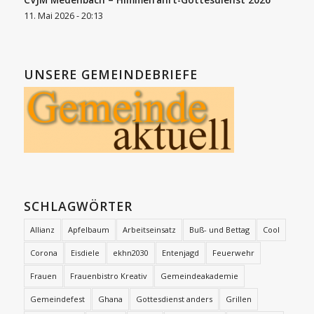
11. Mai 2026 - 20:13
UNSERE GEMEINDEBRIEFE
SCHLAGWÖRTER
Allianz
Apfelbaum
Arbeitseinsatz
Buß- und Bettag
Cool
Corona
Eisdiele
ekhn2030
Entenjagd
Feuerwehr
Frauen
Frauenbistro Kreativ
Gemeindeakademie
Gemeindefest
Ghana
Gottesdienst anders
Grillen