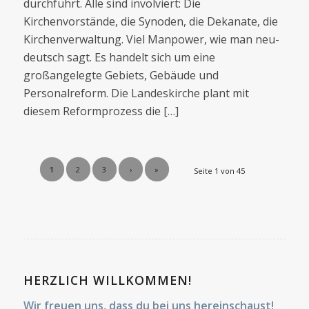
durchführt. Alle sind involviert: Die
Kirchenvorstände, die Synoden, die Dekanate, die
Kirchenverwaltung. Viel Manpower, wie man neu­
deutsch sagt. Es handelt sich um eine
großangelegte Gebiets­, Ge­bäude­ und
Personalreform. Die Landeskirche plant mit
diesem Re­formprozess die […]
1
2
3
›
»
Seite 1 von 45
HERZLICH WILLKOMMEN!
Wir freuen uns, dass du bei uns hereinschaust!