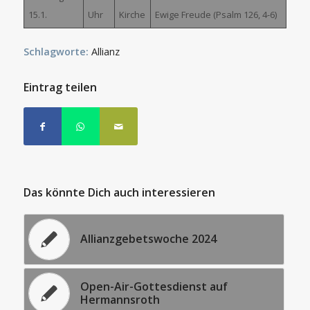
15.1.
Uhr
Kirche
Ewige Freude (Psalm 126, 4-6)
Schlagworte:
Allianz
Eintrag teilen
Das könnte Dich auch interessieren
Allianzgebetswoche 2024
Open-Air-Gottesdienst auf
Hermannsroth