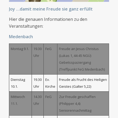
Joy …damit meine Freude sie ganz erfüllt
Hier die genauen Informationen zu den
Veranstaltungen:
Medenbach
Montag 9.1.
19.30
FeG
Freude an Jesus Christus
Uhr
(Lukas 1, 44-45 NGÜ)
Gebetsspaziergang
(Treffpunkt FeG Medenbach)
Dienstag
19.30
Ev.
Freude als Frucht des Heiligen
10.1.
Uhr
Kirche
Geistes (Galter 5,22)
Mittwoch
14.30
FeG
Zur Freude geschaffen
11.1.
Uhr
(Philipper 4,4)
Seniorennachmittag