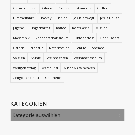
Gemeindefest
Ghana
Gottesdienst anders
Grillen
Himmelfahrt
Hockey
Indien
Jesus bewegt
Jesus House
Jugend
Jungschartag
Kaffee
KonfiCastle
Mission
Mosambik
Nachbarschaftsraum
Oktoberfest
Open Doors
Ostern
Pröbstin
Reformation
Schule
Spende
Spielen
Stühle
Weihnachten
Weihnachtsbaum
Weltgebetstag
Westbund
windows to heaven
Zeltgottesdienst
Ökumene
KATEGORIEN
Kategorien