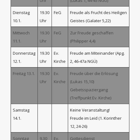
Uhr
(Lukas 1, 44-45 NGÜ)
Dienstag
19.30
FeG
Freude als Frucht des Heiligen
10.1.
Uhr
Geistes (Galater 5,22)
Mittwoch
19.30
FeG
Zur Freude geschaffen
11.1.
Uhr
(Philipper 4,4)
Donnerstag
19.30
Ev.
Freude am Miteinander (Apg.
12.1.
Uhr
Kirche
2, 46-47a NGÜ)
Freitag 13.1.
19.30
Ev.
Freude über die Erlösung
Uhr
Kirche
(Lukas 15,10)
Gebetsspaziergang
(Treffpunkt Ev. Kirche)
Samstag
Keine Veranstaltung!
14.1.
Freude im Leid (1. Korinther
12, 24-26)
Sonntag
9.30
Ev.
Gottesdienst