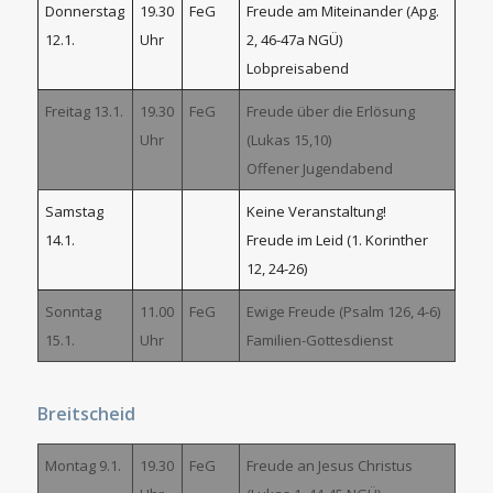
Donnerstag
19.30
FeG
Freude am Miteinander (Apg.
12.1.
Uhr
2, 46-47a NGÜ)
Lobpreisabend
Freitag 13.1.
19.30
FeG
Freude über die Erlösung
Uhr
(Lukas 15,10)
Offener Jugendabend
Samstag
Keine Veranstaltung!
14.1.
Freude im Leid (1. Korinther
12, 24-26)
Sonntag
11.00
FeG
Ewige Freude (Psalm 126, 4-6)
15.1.
Uhr
Familien-Gottesdienst
Breitscheid
Montag 9.1.
19.30
FeG
Freude an Jesus Christus