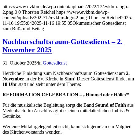
https://www.evkbm.de/wp-content/uploads/2022/12/evkbm-logo-
2.png
0
0
Thorsten Reichel
https://www.evkbm.de/wp-
content/uploads/2022/12/evkbm-logo-2.png
Thorsten Reichel
2025-
11-16 19:55:04
2025-11-16 19:55:05
Ökumenischer Gottesdienst
zum Buß- und Bettag
Nachbarschaftsraum-Gottesdienst – 2.
November 2025
31. Oktober 2025
/
in
Gottesdienst
Herzliche Einladung zum Nachbarschaftsraum-Gottesdienst am
2.
November
in der Ev. Kirche in
Sinn
! Dieser Gottesdienst findet um
18 Uhr
statt und steht unter dem Thema:
REFORMATION CELEBRATION – „Himmel oder Hölle?“
Für die musikalische Begleitung sorgt die Band
Sound of Faith
aus
Medenbach. Im Anschluss gibt es einen mittelalterlichen Imbiss &
Getränke.
Wer eine Mitfahrgelegenheit sucht, kann sich gerne an ein Mitglied
des Kirchenvorstands wenden.