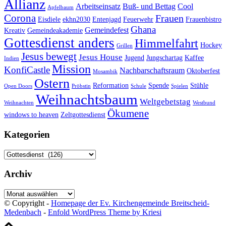
Allianz
Arbeitseinsatz
Buß- und Bettag
Cool
Apfelbaum
Corona
Frauen
Eisdiele
ekhn2030
Entenjagd
Feuerwehr
Frauenbistro
Ghana
Gemeindefest
Kreativ
Gemeindeakademie
Gottesdienst anders
Himmelfahrt
Hockey
Grillen
Jesus bewegt
Jesus House
Jugend
Jungschartag
Kaffee
Indien
Mission
KonfiCastle
Nachbarschaftsraum
Oktoberfest
Mosambik
Ostern
Reformation
Spende
Stühle
Open Doors
Pröbstin
Schule
Spielen
Weihnachtsbaum
Weltgebetstag
Weihnachten
Westbund
Ökumene
windows to heaven
Zeltgottesdienst
Kategorien
Kategorien
Archiv
Archiv
© Copyright -
Homepage der Ev. Kirchengemeinde Breitscheid-
Medenbach
-
Enfold WordPress Theme by Kriesi