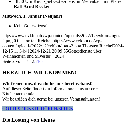
18.30 Uhr Kirchspiel-Gottesdienst in Medenbach mit Pfarrer
Ralf-Arnd Blecker
Mittwoch, 1. Januar (Neujahr)
Kein Gottesdienst!
https://www.evkbm.de/wp-content/uploads/2022/12/evkbm-logo-
2.png
0
0
Thorsten Reichel
https://www.evkbm.de/wp-
content/uploads/2022/12/evkbm-logo-2.png
Thorsten Reichel
2024-
12-15 11:34:41
2024-12-21 20:09:55
Gottesdienste über
Weihnachten und Silvester – 2024
Seite 2 von 17
‹
1
2
3
4
›
»
HERZLICH WILLKOMMEN!
Wir freuen uns, dass du bei uns hereinschaust!
Auf dieser Seite findest du Informationen aus unserer
Kirchengemeinde.
Wir begrüßen dich gerne bei unseren Veranstaltungen!
GOTTESDIENSTE HÖREN/SEHEN
Die Losung von Heute