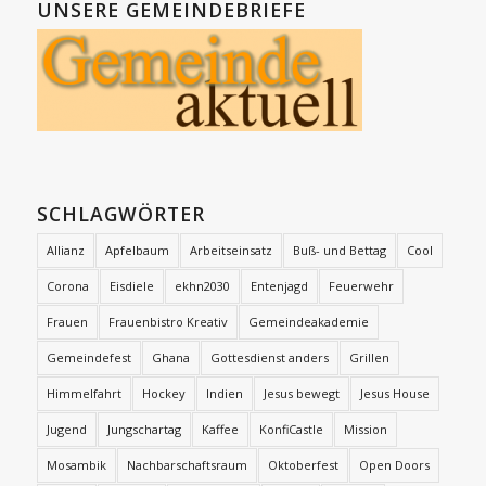
UNSERE GEMEINDEBRIEFE
SCHLAGWÖRTER
Allianz
Apfelbaum
Arbeitseinsatz
Buß- und Bettag
Cool
Corona
Eisdiele
ekhn2030
Entenjagd
Feuerwehr
Frauen
Frauenbistro Kreativ
Gemeindeakademie
Gemeindefest
Ghana
Gottesdienst anders
Grillen
Himmelfahrt
Hockey
Indien
Jesus bewegt
Jesus House
Jugend
Jungschartag
Kaffee
KonfiCastle
Mission
Mosambik
Nachbarschaftsraum
Oktoberfest
Open Doors