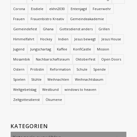
Corona
Eisdiele
ekhn2030
Entenjagd
Feuerwehr
Frauen
Frauenbistro Kreativ
Gemeindeakademie
Gemeindefest
Ghana
Gottesdienst anders
Grillen
Himmelfahrt
Hockey
Indien
Jesus bewegt
Jesus House
Jugend
Jungschartag
Kaffee
KonfiCastle
Mission
Mosambik
Nachbarschaftsraum
Oktoberfest
Open Doors
Ostern
Pröbstin
Reformation
Schule
Spende
Spielen
Stühle
Weihnachten
Weihnachtsbaum
Weltgebetstag
Westbund
windows to heaven
Zeltgottesdienst
Ökumene
KATEGORIEN
Kategorien