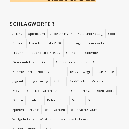
SCHLAGWÖRTER
Allianz
Apfelbaum
Arbeitseinsatz
Buß- und Bettag
Cool
Corona
Eisdiele
ekhn2030
Entenjagd
Feuerwehr
Frauen
Frauenbistro Kreativ
Gemeindeakademie
Gemeindefest
Ghana
Gottesdienst anders
Grillen
Himmelfahrt
Hockey
Indien
Jesus bewegt
Jesus House
Jugend
Jungschartag
Kaffee
KonfiCastle
Mission
Mosambik
Nachbarschaftsraum
Oktoberfest
Open Doors
Ostern
Pröbstin
Reformation
Schule
Spende
Spielen
Stühle
Weihnachten
Weihnachtsbaum
Weltgebetstag
Westbund
windows to heaven
Zeltgottesdienst
Ökumene