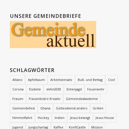
UNSERE GEMEINDEBRIEFE
SCHLAGWÖRTER
Allianz
Apfelbaum
Arbeitseinsatz
Buß- und Bettag
Cool
Corona
Eisdiele
ekhn2030
Entenjagd
Feuerwehr
Frauen
Frauenbistro Kreativ
Gemeindeakademie
Gemeindefest
Ghana
Gottesdienst anders
Grillen
Himmelfahrt
Hockey
Indien
Jesus bewegt
Jesus House
Jugend
Jungschartag
Kaffee
KonfiCastle
Mission