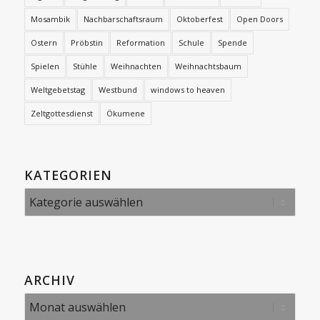
Mosambik
Nachbarschaftsraum
Oktoberfest
Open Doors
Ostern
Pröbstin
Reformation
Schule
Spende
Spielen
Stühle
Weihnachten
Weihnachtsbaum
Weltgebetstag
Westbund
windows to heaven
Zeltgottesdienst
Ökumene
KATEGORIEN
Kategorien
ARCHIV