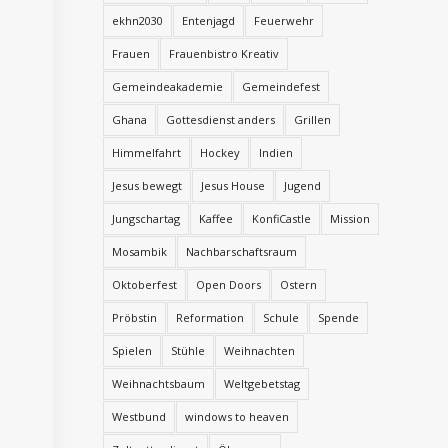
ekhn2030
Entenjagd
Feuerwehr
Frauen
Frauenbistro Kreativ
Gemeindeakademie
Gemeindefest
Ghana
Gottesdienst anders
Grillen
Himmelfahrt
Hockey
Indien
Jesus bewegt
Jesus House
Jugend
Jungschartag
Kaffee
KonfiCastle
Mission
Mosambik
Nachbarschaftsraum
Oktoberfest
Open Doors
Ostern
Pröbstin
Reformation
Schule
Spende
Spielen
Stühle
Weihnachten
Weihnachtsbaum
Weltgebetstag
Westbund
windows to heaven