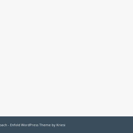
bach
-
Enfold WordPress Theme by Kriesi