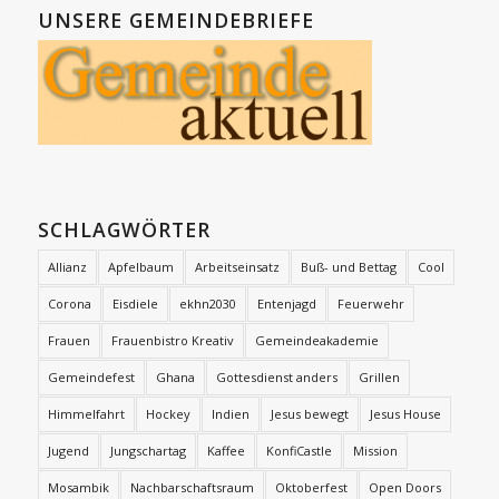
UNSERE GEMEINDEBRIEFE
SCHLAGWÖRTER
Allianz
Apfelbaum
Arbeitseinsatz
Buß- und Bettag
Cool
Corona
Eisdiele
ekhn2030
Entenjagd
Feuerwehr
Frauen
Frauenbistro Kreativ
Gemeindeakademie
Gemeindefest
Ghana
Gottesdienst anders
Grillen
Himmelfahrt
Hockey
Indien
Jesus bewegt
Jesus House
Jugend
Jungschartag
Kaffee
KonfiCastle
Mission
Mosambik
Nachbarschaftsraum
Oktoberfest
Open Doors