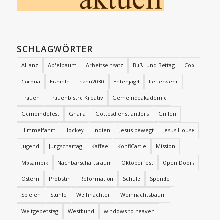
SCHLAGWÖRTER
Allianz
Apfelbaum
Arbeitseinsatz
Buß- und Bettag
Cool
Corona
Eisdiele
ekhn2030
Entenjagd
Feuerwehr
Frauen
Frauenbistro Kreativ
Gemeindeakademie
Gemeindefest
Ghana
Gottesdienst anders
Grillen
Himmelfahrt
Hockey
Indien
Jesus bewegt
Jesus House
Jugend
Jungschartag
Kaffee
KonfiCastle
Mission
Mosambik
Nachbarschaftsraum
Oktoberfest
Open Doors
Ostern
Pröbstin
Reformation
Schule
Spende
Spielen
Stühle
Weihnachten
Weihnachtsbaum
Weltgebetstag
Westbund
windows to heaven