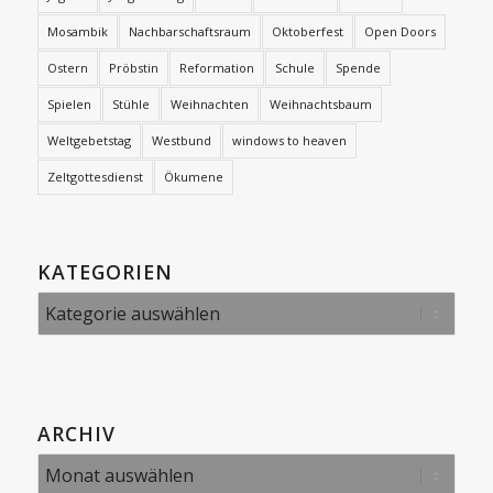
Mosambik
Nachbarschaftsraum
Oktoberfest
Open Doors
Ostern
Pröbstin
Reformation
Schule
Spende
Spielen
Stühle
Weihnachten
Weihnachtsbaum
Weltgebetstag
Westbund
windows to heaven
Zeltgottesdienst
Ökumene
KATEGORIEN
Kategorien
ARCHIV