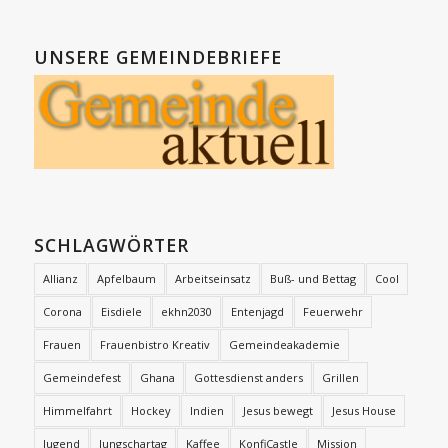
UNSERE GEMEINDEBRIEFE
SCHLAGWÖRTER
Allianz
Apfelbaum
Arbeitseinsatz
Buß- und Bettag
Cool
Corona
Eisdiele
ekhn2030
Entenjagd
Feuerwehr
Frauen
Frauenbistro Kreativ
Gemeindeakademie
Gemeindefest
Ghana
Gottesdienst anders
Grillen
Himmelfahrt
Hockey
Indien
Jesus bewegt
Jesus House
Jugend
Jungschartag
Kaffee
KonfiCastle
Mission