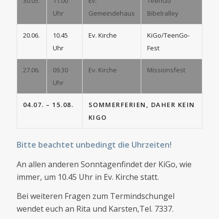
30.05.
11.00
Ev.
TeenGo
Uhr
Gemeindehaus
Bibelralley
20.06.
10.45
Ev. Kirche
KiGo/TeenGo-
Uhr
Fest
27.06.
09.30
Ev. Kirche
Missionsfest
Uhr
04.07. – 15.08.
SOMMERFERIEN, DAHER KEIN
KIGO
Bitte beachtet unbedingt die Uhrzeiten!
An allen anderen Sonntagenfindet der KiGo, wie
immer, um 10.45 Uhr in Ev. Kirche statt.
Bei weiteren Fragen zum Termindschungel
wendet euch an Rita und Karsten,Tel. 7337.