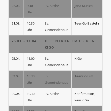
28.02.
9.30
Ev. Kirche
Jona Musical
Uhr
21.03.
10.30
Ev.
TeenGo Basteln
Uhr
Gemeindehaus
28.03. – 11.04.
OSTERFERIEN, DAHER KEIN
KIGO
25.04.
11.00
Ev.
KiGo
Uhr
Gemeindehaus
02.05.
10.30
Ev.
TeenGo Film
Uhr
Gemeindehaus
09.05.
10.30
Ev. Kirche
Konfirmation,
Uhr
kein KiGo