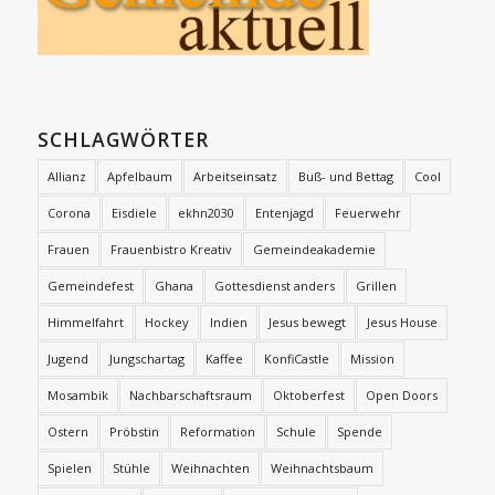
SCHLAGWÖRTER
Allianz
Apfelbaum
Arbeitseinsatz
Buß- und Bettag
Cool
Corona
Eisdiele
ekhn2030
Entenjagd
Feuerwehr
Frauen
Frauenbistro Kreativ
Gemeindeakademie
Gemeindefest
Ghana
Gottesdienst anders
Grillen
Himmelfahrt
Hockey
Indien
Jesus bewegt
Jesus House
Jugend
Jungschartag
Kaffee
KonfiCastle
Mission
Mosambik
Nachbarschaftsraum
Oktoberfest
Open Doors
Ostern
Pröbstin
Reformation
Schule
Spende
Spielen
Stühle
Weihnachten
Weihnachtsbaum