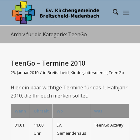
Archiv für die Kategorie: TeenGo
TeenGo – Termine 2010
/
25. Januar 2010
in
Breitscheid
,
Kindergottesdienst
,
TeenGo
Hier ein paar wichtige Termine für das 1. Halbjahr
2010, die Ihr euch merken solltet:
Wann
Uhrzeit
Wo
Was
31.01.
11.00
Ev.
TeenGo Activity
Uhr
Gemeindehaus