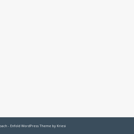
bach
-
Enfold WordPress Theme by Kriesi