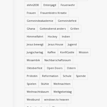
ekhn2030
Entenjagd
Feuerwehr
Frauen
Frauenbistro Kreativ
Gemeindeakademie
Gemeindefest
Ghana
Gottesdienst anders
Grillen
Himmelfahrt
Hockey
Indien
Jesus bewegt
Jesus House
Jugend
Jungschartag
Kaffee
KonfiCastle
Mission
Mosambik
Nachbarschaftsraum
Oktoberfest
Open Doors
Ostern
Pröbstin
Reformation
Schule
Spende
Spielen
Stühle
Weihnachten
Weihnachtsbaum
Weltgebetstag
Westbund
windows to heaven