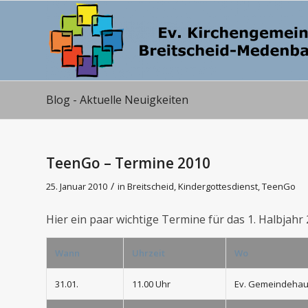
Blog - Aktuelle Neuigkeiten
TeenGo – Termine 2010
/
25. Januar 2010
in
Breitscheid
,
Kindergottesdienst
,
TeenGo
Hier ein paar wichtige Termine für das 1. Halbjahr 
Wann
Uhrzeit
Wo
31.01.
11.00 Uhr
Ev. Gemeindeha