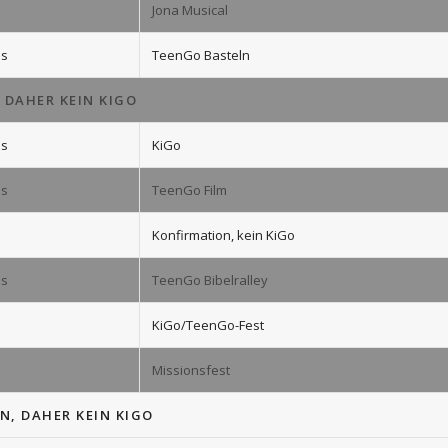
Jona Musical
us
TeenGo Basteln
 DAHER KEIN KIGO
us
KiGo
us
TeenGo Film
Konfirmation, kein KiGo
us
TeenGo Bibelralley
KiGo/TeenGo-Fest
Missionsfest
N, DAHER KEIN KIGO