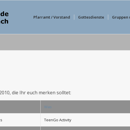
Pfarramt / Vorstand
Gottesdienste
Gruppen 
2010, die Ihr euch merken solltet:
Was
us
TeenGo Activity