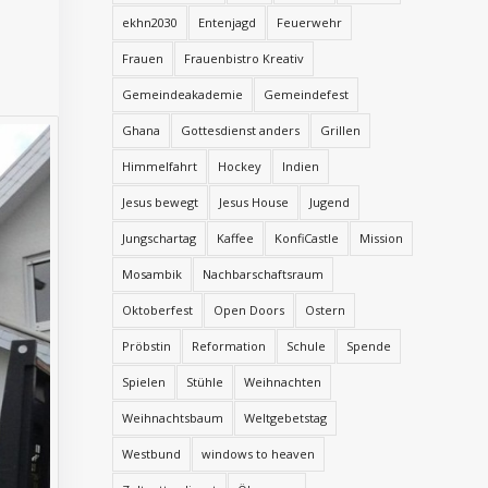
ekhn2030
Entenjagd
Feuerwehr
Frauen
Frauenbistro Kreativ
Gemeindeakademie
Gemeindefest
Ghana
Gottesdienst anders
Grillen
Himmelfahrt
Hockey
Indien
Jesus bewegt
Jesus House
Jugend
Jungschartag
Kaffee
KonfiCastle
Mission
Mosambik
Nachbarschaftsraum
Oktoberfest
Open Doors
Ostern
Pröbstin
Reformation
Schule
Spende
Spielen
Stühle
Weihnachten
Weihnachtsbaum
Weltgebetstag
Westbund
windows to heaven