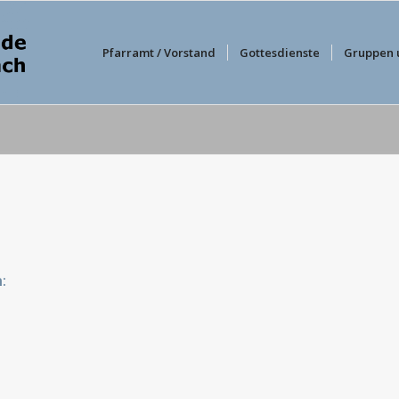
Pfarramt / Vorstand
Gottesdienste
Gruppen 
: