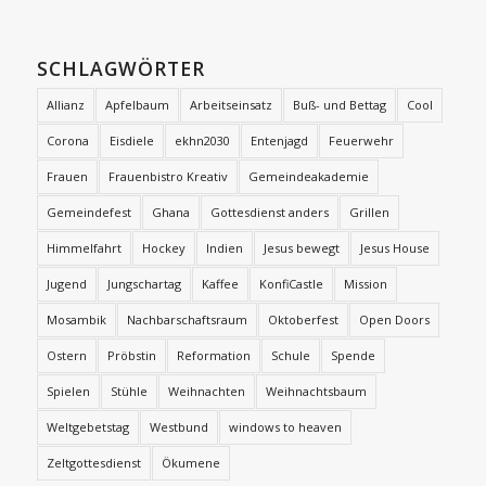
SCHLAGWÖRTER
Allianz
Apfelbaum
Arbeitseinsatz
Buß- und Bettag
Cool
Corona
Eisdiele
ekhn2030
Entenjagd
Feuerwehr
Frauen
Frauenbistro Kreativ
Gemeindeakademie
Gemeindefest
Ghana
Gottesdienst anders
Grillen
Himmelfahrt
Hockey
Indien
Jesus bewegt
Jesus House
Jugend
Jungschartag
Kaffee
KonfiCastle
Mission
Mosambik
Nachbarschaftsraum
Oktoberfest
Open Doors
Ostern
Pröbstin
Reformation
Schule
Spende
Spielen
Stühle
Weihnachten
Weihnachtsbaum
Weltgebetstag
Westbund
windows to heaven
Zeltgottesdienst
Ökumene