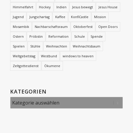
Himmelfahrt
Hockey
Indien
Jesus bewegt
Jesus House
Jugend
Jungschartag
Kaffee
KonfiCastle
Mission
Mosambik
Nachbarschaftsraum
Oktoberfest
Open Doors
Ostern
Pröbstin
Reformation
Schule
Spende
Spielen
Stühle
Weihnachten
Weihnachtsbaum
Weltgebetstag
Westbund
windows to heaven
Zeltgottesdienst
Ökumene
KATEGORIEN
Kategorien