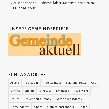
CVJM Medenbach – Himmelfahrt-Gottesdienst 2026
11. Mai 2026 - 20:13
UNSERE GEMEINDEBRIEFE
SCHLAGWÖRTER
Allianz
Apfelbaum
Arbeitseinsatz
Buß- und Bettag
Cool
Corona
Eisdiele
ekhn2030
Entenjagd
Feuerwehr
Frauen
Frauenbistro Kreativ
Gemeindeakademie
Gemeindefest
Ghana
Gottesdienst anders
Grillen