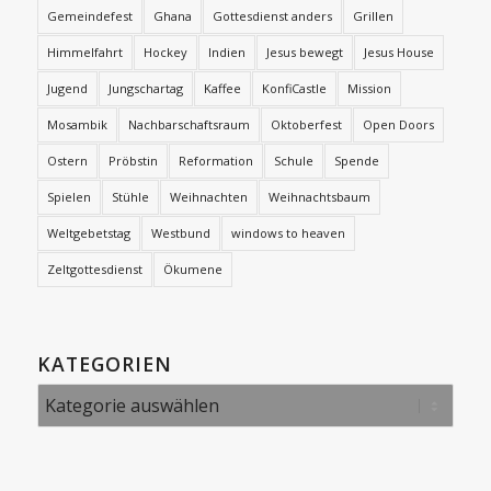
Gemeindefest
Ghana
Gottesdienst anders
Grillen
Himmelfahrt
Hockey
Indien
Jesus bewegt
Jesus House
Jugend
Jungschartag
Kaffee
KonfiCastle
Mission
Mosambik
Nachbarschaftsraum
Oktoberfest
Open Doors
Ostern
Pröbstin
Reformation
Schule
Spende
Spielen
Stühle
Weihnachten
Weihnachtsbaum
Weltgebetstag
Westbund
windows to heaven
Zeltgottesdienst
Ökumene
KATEGORIEN
Kategorien