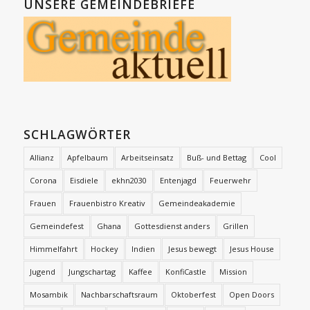
UNSERE GEMEINDEBRIEFE
SCHLAGWÖRTER
Allianz
Apfelbaum
Arbeitseinsatz
Buß- und Bettag
Cool
Corona
Eisdiele
ekhn2030
Entenjagd
Feuerwehr
Frauen
Frauenbistro Kreativ
Gemeindeakademie
Gemeindefest
Ghana
Gottesdienst anders
Grillen
Himmelfahrt
Hockey
Indien
Jesus bewegt
Jesus House
Jugend
Jungschartag
Kaffee
KonfiCastle
Mission
Mosambik
Nachbarschaftsraum
Oktoberfest
Open Doors