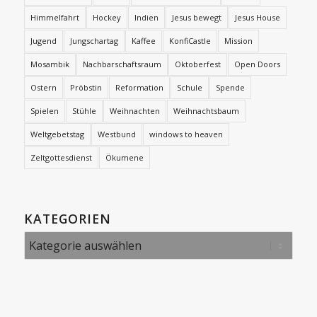
Himmelfahrt
Hockey
Indien
Jesus bewegt
Jesus House
Jugend
Jungschartag
Kaffee
KonfiCastle
Mission
Mosambik
Nachbarschaftsraum
Oktoberfest
Open Doors
Ostern
Pröbstin
Reformation
Schule
Spende
Spielen
Stühle
Weihnachten
Weihnachtsbaum
Weltgebetstag
Westbund
windows to heaven
Zeltgottesdienst
Ökumene
KATEGORIEN
Kategorien