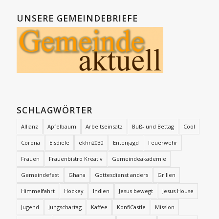
UNSERE GEMEINDEBRIEFE
SCHLAGWÖRTER
Allianz
Apfelbaum
Arbeitseinsatz
Buß- und Bettag
Cool
Corona
Eisdiele
ekhn2030
Entenjagd
Feuerwehr
Frauen
Frauenbistro Kreativ
Gemeindeakademie
Gemeindefest
Ghana
Gottesdienst anders
Grillen
Himmelfahrt
Hockey
Indien
Jesus bewegt
Jesus House
Jugend
Jungschartag
Kaffee
KonfiCastle
Mission