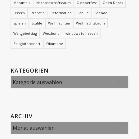
Mosambik
Nachbarschaftsraum
Oktoberfest
Open Doors
Ostern
Pröbstin
Reformation
Schule
Spende
Spielen
Stühle
Weihnachten
Weihnachtsbaum
Weltgebetstag
Westbund
windows to heaven
Zeltgottesdienst
Ökumene
KATEGORIEN
Kategorien
ARCHIV