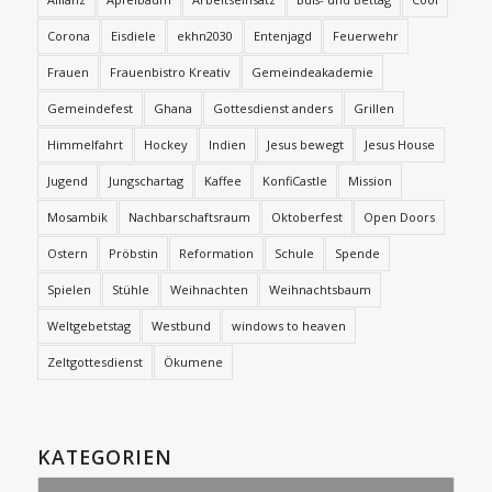
Corona
Eisdiele
ekhn2030
Entenjagd
Feuerwehr
Frauen
Frauenbistro Kreativ
Gemeindeakademie
Gemeindefest
Ghana
Gottesdienst anders
Grillen
Himmelfahrt
Hockey
Indien
Jesus bewegt
Jesus House
Jugend
Jungschartag
Kaffee
KonfiCastle
Mission
Mosambik
Nachbarschaftsraum
Oktoberfest
Open Doors
Ostern
Pröbstin
Reformation
Schule
Spende
Spielen
Stühle
Weihnachten
Weihnachtsbaum
Weltgebetstag
Westbund
windows to heaven
Zeltgottesdienst
Ökumene
KATEGORIEN
Kategorien