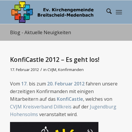
Blog - Aktuelle Neuigkeiten
KonfiCastle 2012 – Es geht los!
/
17. Februar 2012
in
CVJM
,
Konfirmanden
Vom
17.
bis zum
20. Februar 2012
fahren unsere
derzeitigen Konfirmanden mit einigen
Mitarbeitern auf das
KonfiCastle
, welches von
CVJM Kreisverband Dillkreis
auf der
Jugendburg
Hohensolms
veranstaltet wird.