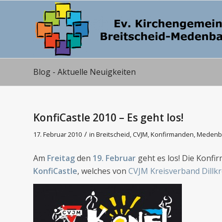
Blog - Aktuelle Neuigkeiten
KonfiCastle 2010 – Es geht los!
/
17. Februar 2010
in
Breitscheid
,
CVJM
,
Konfirmanden
,
Medenb
Am
Freitag
den
19. Februar
geht es los! Die Konf
KonfiCastle
, welches von
CVJM Kreisverband Dillkr