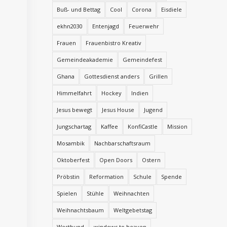
Buß- und Bettag
Cool
Corona
Eisdiele
ekhn2030
Entenjagd
Feuerwehr
Frauen
Frauenbistro Kreativ
Gemeindeakademie
Gemeindefest
Ghana
Gottesdienst anders
Grillen
Himmelfahrt
Hockey
Indien
Jesus bewegt
Jesus House
Jugend
Jungschartag
Kaffee
KonfiCastle
Mission
Mosambik
Nachbarschaftsraum
Oktoberfest
Open Doors
Ostern
Pröbstin
Reformation
Schule
Spende
Spielen
Stühle
Weihnachten
Weihnachtsbaum
Weltgebetstag
Westbund
windows to heaven