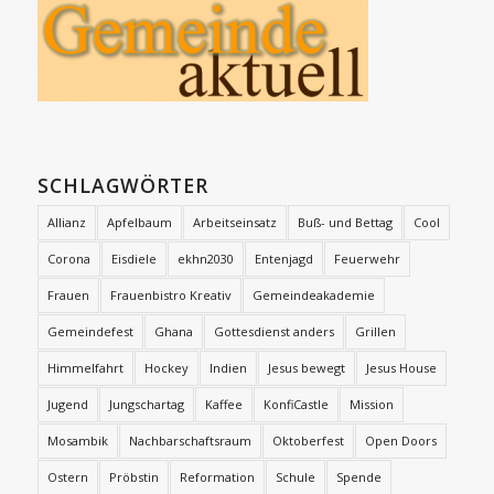
SCHLAGWÖRTER
Allianz
Apfelbaum
Arbeitseinsatz
Buß- und Bettag
Cool
Corona
Eisdiele
ekhn2030
Entenjagd
Feuerwehr
Frauen
Frauenbistro Kreativ
Gemeindeakademie
Gemeindefest
Ghana
Gottesdienst anders
Grillen
Himmelfahrt
Hockey
Indien
Jesus bewegt
Jesus House
Jugend
Jungschartag
Kaffee
KonfiCastle
Mission
Mosambik
Nachbarschaftsraum
Oktoberfest
Open Doors
Ostern
Pröbstin
Reformation
Schule
Spende