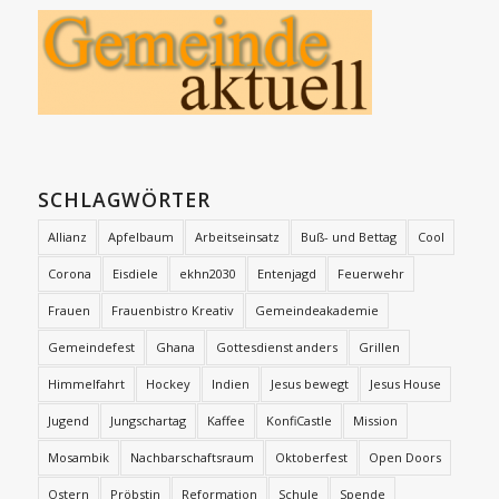
SCHLAGWÖRTER
Allianz
Apfelbaum
Arbeitseinsatz
Buß- und Bettag
Cool
Corona
Eisdiele
ekhn2030
Entenjagd
Feuerwehr
Frauen
Frauenbistro Kreativ
Gemeindeakademie
Gemeindefest
Ghana
Gottesdienst anders
Grillen
Himmelfahrt
Hockey
Indien
Jesus bewegt
Jesus House
Jugend
Jungschartag
Kaffee
KonfiCastle
Mission
Mosambik
Nachbarschaftsraum
Oktoberfest
Open Doors
Ostern
Pröbstin
Reformation
Schule
Spende