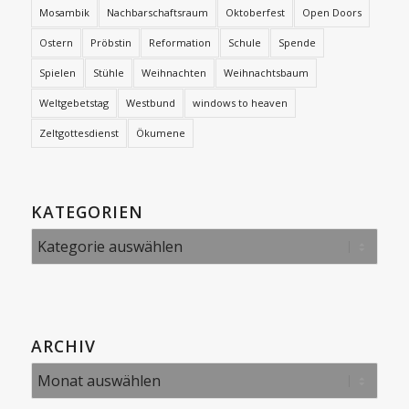
Mosambik
Nachbarschaftsraum
Oktoberfest
Open Doors
Ostern
Pröbstin
Reformation
Schule
Spende
Spielen
Stühle
Weihnachten
Weihnachtsbaum
Weltgebetstag
Westbund
windows to heaven
Zeltgottesdienst
Ökumene
KATEGORIEN
Kategorien
ARCHIV