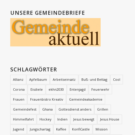
UNSERE GEMEINDEBRIEFE
SCHLAGWÖRTER
Allianz
Apfelbaum
Arbeitseinsatz
Buß- und Bettag
Cool
Corona
Eisdiele
ekhn2030
Entenjagd
Feuerwehr
Frauen
Frauenbistro Kreativ
Gemeindeakademie
Gemeindefest
Ghana
Gottesdienst anders
Grillen
Himmelfahrt
Hockey
Indien
Jesus bewegt
Jesus House
Jugend
Jungschartag
Kaffee
KonfiCastle
Mission