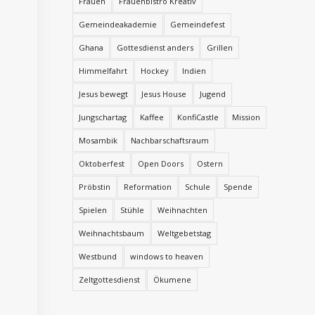
Frauen
Frauenbistro Kreativ
Gemeindeakademie
Gemeindefest
Ghana
Gottesdienst anders
Grillen
Himmelfahrt
Hockey
Indien
Jesus bewegt
Jesus House
Jugend
Jungschartag
Kaffee
KonfiCastle
Mission
Mosambik
Nachbarschaftsraum
Oktoberfest
Open Doors
Ostern
Pröbstin
Reformation
Schule
Spende
Spielen
Stühle
Weihnachten
Weihnachtsbaum
Weltgebetstag
Westbund
windows to heaven
Zeltgottesdienst
Ökumene