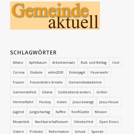
SCHLAGWÖRTER
Allianz
Apfelbaum
Arbeitseinsatz
Buß- und Bettag
Cool
Corona
Eisdiele
ekhn2030
Entenjagd
Feuerwehr
Frauen
Frauenbistro Kreativ
Gemeindeakademie
Gemeindefest
Ghana
Gottesdienst anders
Grillen
Himmelfahrt
Hockey
Indien
Jesus bewegt
Jesus House
Jugend
Jungschartag
Kaffee
KonfiCastle
Mission
Mosambik
Nachbarschaftsraum
Oktoberfest
Open Doors
Ostern
Pröbstin
Reformation
Schule
Spende