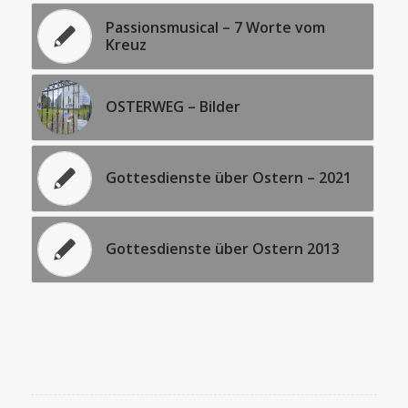
Passionsmusical – 7 Worte vom
Kreuz
OSTERWEG – Bilder
Gottesdienste über Ostern – 2021
Gottesdienste über Ostern 2013