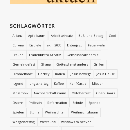
SCHLAGWÖRTER
Allianz
Apfelbaum
Arbeitseinsatz
Buß- und Bettag
Cool
Corona
Eisdiele
ekhn2030
Entenjagd
Feuerwehr
Frauen
Frauenbistro Kreativ
Gemeindeakademie
Gemeindefest
Ghana
Gottesdienst anders
Grillen
Himmelfahrt
Hockey
Indien
Jesus bewegt
Jesus House
Jugend
Jungschartag
Kaffee
KonfiCastle
Mission
Mosambik
Nachbarschaftsraum
Oktoberfest
Open Doors
Ostern
Pröbstin
Reformation
Schule
Spende
Spielen
Stühle
Weihnachten
Weihnachtsbaum
Weltgebetstag
Westbund
windows to heaven