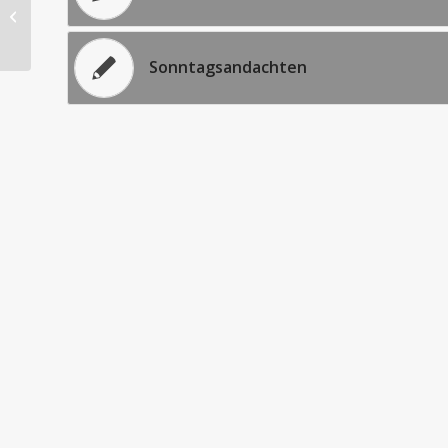
Ostergruß
Sonntagsandachten