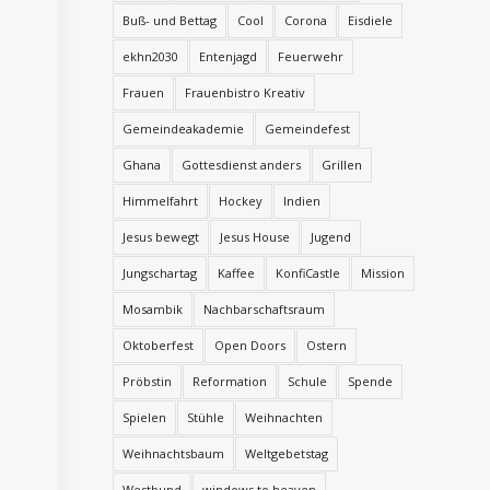
Buß- und Bettag
Cool
Corona
Eisdiele
ekhn2030
Entenjagd
Feuerwehr
Frauen
Frauenbistro Kreativ
Gemeindeakademie
Gemeindefest
Ghana
Gottesdienst anders
Grillen
Himmelfahrt
Hockey
Indien
Jesus bewegt
Jesus House
Jugend
Jungschartag
Kaffee
KonfiCastle
Mission
Mosambik
Nachbarschaftsraum
Oktoberfest
Open Doors
Ostern
Pröbstin
Reformation
Schule
Spende
Spielen
Stühle
Weihnachten
Weihnachtsbaum
Weltgebetstag
Westbund
windows to heaven