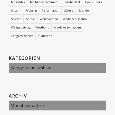
Mosambik
Nachbarschaftsraum
Oktoberfest
Open Doors
Ostern
Pröbstin
Reformation
Schule
Spende
Spielen
Stühle
Weihnachten
Weihnachtsbaum
Weltgebetstag
Westbund
windows to heaven
Zeltgottesdienst
Ökumene
KATEGORIEN
Kategorien
ARCHIV