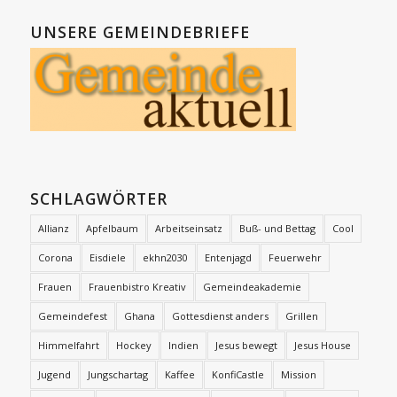
UNSERE GEMEINDEBRIEFE
SCHLAGWÖRTER
Allianz
Apfelbaum
Arbeitseinsatz
Buß- und Bettag
Cool
Corona
Eisdiele
ekhn2030
Entenjagd
Feuerwehr
Frauen
Frauenbistro Kreativ
Gemeindeakademie
Gemeindefest
Ghana
Gottesdienst anders
Grillen
Himmelfahrt
Hockey
Indien
Jesus bewegt
Jesus House
Jugend
Jungschartag
Kaffee
KonfiCastle
Mission