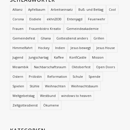
Allianz
Apfelbaum
Arbeitseinsatz
Buß- und Bettag
Cool
Corona
Eisdiele
ekhn2030
Entenjagd
Feuerwehr
Frauen
Frauenbistro Kreativ
Gemeindeakademie
Gemeindefest
Ghana
Gottesdienst anders
Grillen
Himmelfahrt
Hockey
Indien
Jesus bewegt
Jesus House
Jugend
Jungschartag
Kaffee
KonfiCastle
Mission
Mosambik
Nachbarschaftsraum
Oktoberfest
Open Doors
Ostern
Pröbstin
Reformation
Schule
Spende
Spielen
Stühle
Weihnachten
Weihnachtsbaum
Weltgebetstag
Westbund
windows to heaven
Zeltgottesdienst
Ökumene