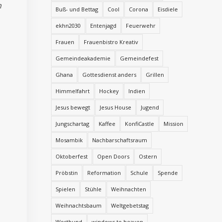
n
Buß- und Bettag
Cool
Corona
Eisdiele
ekhn2030
Entenjagd
Feuerwehr
Frauen
Frauenbistro Kreativ
Gemeindeakademie
Gemeindefest
Ghana
Gottesdienst anders
Grillen
Himmelfahrt
Hockey
Indien
Jesus bewegt
Jesus House
Jugend
Jungschartag
Kaffee
KonfiCastle
Mission
Mosambik
Nachbarschaftsraum
Oktoberfest
Open Doors
Ostern
Pröbstin
Reformation
Schule
Spende
Spielen
Stühle
Weihnachten
Weihnachtsbaum
Weltgebetstag
Westbund
windows to heaven