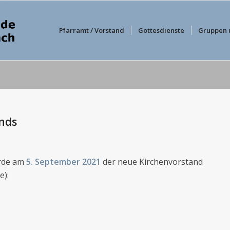
Pfarramt / Vorstand
Gottesdienste
Gruppen 
nds
urde am
5. September 2021
der neue Kirchenvorstand
e):